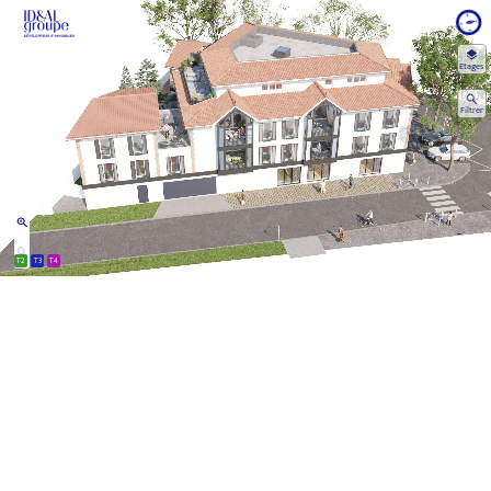
Etages
Filtrer
T2
T3
T4
Sélectionnez un étage
OK
Aerien
R+3
R+2
R+1